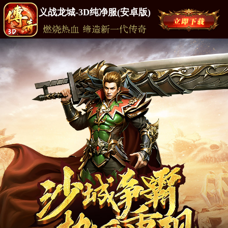
义战龙城-3D纯净服(安卓版)